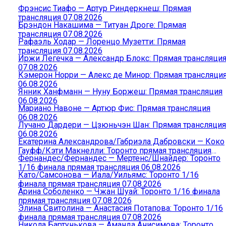
Фрэнсис Тиафо — Артур Риндеркнеш: Прямая
трансляция 07.08.2026
Брэндон Накашима — Титуан Дроге: Прямая
трансляция 07.08.2026
Рафаэль Ходар — Лоренцо Музетти: Прямая
трансляция 07.08.2026
Иржи Легечка — Александр Блокс: Прямая трансляци
07.08.2026
Кэмерон Норри — Алекс де Минор: Прямая трансляци
06.08.2026
Янник Ханфманн — Нуну Боржеш: Прямая трансляция
06.08.2026
Мариано Навоне — Артюр Фис: Прямая трансляция
06.08.2026
Лучано Дардери — Цзюньчэн Шан: Прямая трансляция
06.08.2026
Екатерина Александрова/Габриэла Дабровски — Коко
Гауфф/Кэти Макнелли: Торонто прямая трансляция
Фернандес/Фернандес — Мертенс/Шнайдер: Торонто
06.08.2026
1/16 финала прямая трансляция 06.08.2026
Като/Самсонова — Иала/Уильямс: Торонто 1/16
финала прямая трансляция 07.08.2026
Арина Соболенко — Чжан Шуай: Торонто 1/16 финала
прямая трансляция 07.08.2026
Элина Свитолина — Анастасия Потапова: Торонто 1/16
финала прямая трансляция 07.08.2026
Никола Бартунькова — Аманда Анисимова: Торонто