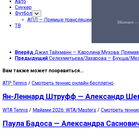
Авто
Снукер
Футбол
Переключатель
дочернего
АПЛ — Прямые трансляции
меню
ТВ
Вперёд
Джил Тайхманн — Каролина Мухова: Прямая 
Предыдущий
Селехметьева/Захарова — Букша/Мели
Вам также может понравиться...
ATP Tennis
/
Смотреть теннис онлайн бесплатно
Ян-Леннард Штруфф — Александр Шев
WTA Tennis
/
Майами 2026: WTA/Masters
/
Смотреть тенни
Паула Бадоса — Александра Саснович