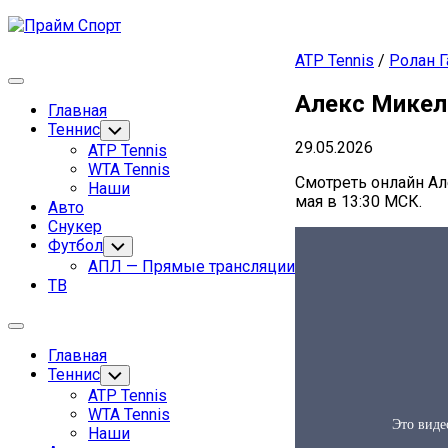
Перейти
к
ATP Tennis
/
Ролан Г
содержанию
Развернуть
Алекс Микел
меню
Главная
Родительская
Теннис
Переключатель
дочернего
29.05.2026
текущая
Родительская
ATP Tennis
меню
страница
текущая
WTA Tennis
Смотреть онлайн Ал
страница
Наши
мая в 13:30 МСК.
Авто
Снукер
Футбол
Переключатель
дочернего
АПЛ — Прямые трансляции
меню
ТВ
Развернуть
меню
Главная
Родительская
Теннис
Переключатель
дочернего
текущая
Родительская
ATP Tennis
меню
страница
текущая
WTA Tennis
страница
Наши