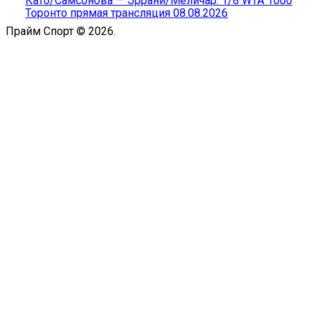
Като/Самсонова — Эррани/Меличар: 1/8 WTA 1000
Торонто прямая трансляция 08.08.2026
Прайм Спорт © 2026.