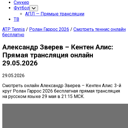
Снукер
Футбол
Переключатель
дочернего
АПЛ — Прямые трансляции
меню
ТВ
ATP Tennis
/
Ролан Гаррос 2026
/
Смотреть теннис онлайн
бесплатно
Александр Зверев – Кентен Алис:
Прямая трансляция онлайн
29.05.2026
29.05.2026
Смотреть онлайн Александр Зверев – Кентен Алис: 3-й
круг Ролан Гаррос 2026 бесплатная прямая трансляция
на русском языке 29 мая в 21:15 МСК.