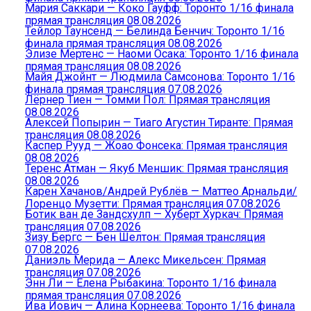
Мария Саккари — Коко Гауфф: Торонто 1/16 финала
прямая трансляция 08.08.2026
Тейлор Таунсенд — Белинда Бенчич: Торонто 1/16
финала прямая трансляция 08.08.2026
Элизе Мертенс — Наоми Осака: Торонто 1/16 финала
прямая трансляция 08.08.2026
Майя Джойнт — Людмила Самсонова: Торонто 1/16
финала прямая трансляция 07.08.2026
Лёрнер Тиен — Томми Пол: Прямая трансляция
08.08.2026
Алексей Попырин — Тиаго Агустин Тиранте: Прямая
трансляция 08.08.2026
Каспер Рууд — Жоао Фонсека: Прямая трансляция
08.08.2026
Теренс Атман — Якуб Меншик: Прямая трансляция
08.08.2026
Карен Хачанов/Андрей Рублёв — Маттео Арнальди/
Лоренцо Музетти: Прямая трансляция 07.08.2026
Ботик ван де Зандсхулп — Хуберт Хуркач: Прямая
трансляция 07.08.2026
Зизу Бергс — Бен Шелтон: Прямая трансляция
07.08.2026
Даниэль Мерида — Алекс Микельсен: Прямая
трансляция 07.08.2026
Энн Ли — Елена Рыбакина: Торонто 1/16 финала
прямая трансляция 07.08.2026
Ива Йович — Алина Корнеева: Торонто 1/16 финала