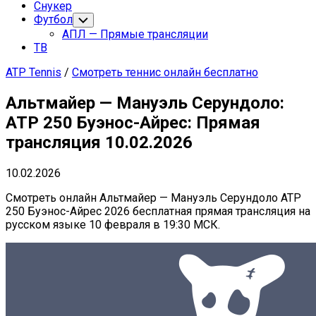
Снукер
Футбол
Переключатель
дочернего
АПЛ — Прямые трансляции
меню
ТВ
ATP Tennis
/
Смотреть теннис онлайн бесплатно
Альтмайер — Мануэль Серундоло:
ATP 250 Буэнос-Айрес: Прямая
трансляция 10.02.2026
10.02.2026
Смотреть онлайн Альтмайер — Мануэль Серундоло ATP
250 Буэнос-Айрес 2026 бесплатная прямая трансляция на
русском языке 10 февраля в 19:30 МСК.