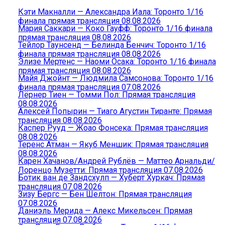
Кэти Макналли — Александра Иала: Торонто 1/16
финала прямая трансляция 08.08.2026
Мария Саккари — Коко Гауфф: Торонто 1/16 финала
прямая трансляция 08.08.2026
Тейлор Таунсенд — Белинда Бенчич: Торонто 1/16
финала прямая трансляция 08.08.2026
Элизе Мертенс — Наоми Осака: Торонто 1/16 финала
прямая трансляция 08.08.2026
Майя Джойнт — Людмила Самсонова: Торонто 1/16
финала прямая трансляция 07.08.2026
Лёрнер Тиен — Томми Пол: Прямая трансляция
08.08.2026
Алексей Попырин — Тиаго Агустин Тиранте: Прямая
трансляция 08.08.2026
Каспер Рууд — Жоао Фонсека: Прямая трансляция
08.08.2026
Теренс Атман — Якуб Меншик: Прямая трансляция
08.08.2026
Карен Хачанов/Андрей Рублёв — Маттео Арнальди/
Лоренцо Музетти: Прямая трансляция 07.08.2026
Ботик ван де Зандсхулп — Хуберт Хуркач: Прямая
трансляция 07.08.2026
Зизу Бергс — Бен Шелтон: Прямая трансляция
07.08.2026
Даниэль Мерида — Алекс Микельсен: Прямая
трансляция 07.08.2026