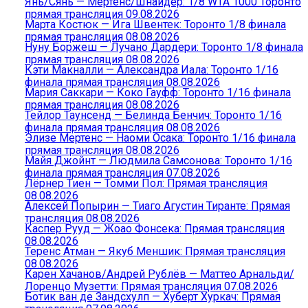
Янь/Сянь — Мертенс/Шнайдер: 1/8 WTA 1000 Торонто
прямая трансляция 09.08.2026
Марта Костюк — Ига Швентек: Торонто 1/8 финала
прямая трансляция 08.08.2026
Нуну Боржеш — Лучано Дардери: Торонто 1/8 финала
прямая трансляция 08.08.2026
Кэти Макналли — Александра Иала: Торонто 1/16
финала прямая трансляция 08.08.2026
Мария Саккари — Коко Гауфф: Торонто 1/16 финала
прямая трансляция 08.08.2026
Тейлор Таунсенд — Белинда Бенчич: Торонто 1/16
финала прямая трансляция 08.08.2026
Элизе Мертенс — Наоми Осака: Торонто 1/16 финала
прямая трансляция 08.08.2026
Майя Джойнт — Людмила Самсонова: Торонто 1/16
финала прямая трансляция 07.08.2026
Лёрнер Тиен — Томми Пол: Прямая трансляция
08.08.2026
Алексей Попырин — Тиаго Агустин Тиранте: Прямая
трансляция 08.08.2026
Каспер Рууд — Жоао Фонсека: Прямая трансляция
08.08.2026
Теренс Атман — Якуб Меншик: Прямая трансляция
08.08.2026
Карен Хачанов/Андрей Рублёв — Маттео Арнальди/
Лоренцо Музетти: Прямая трансляция 07.08.2026
Ботик ван де Зандсхулп — Хуберт Хуркач: Прямая