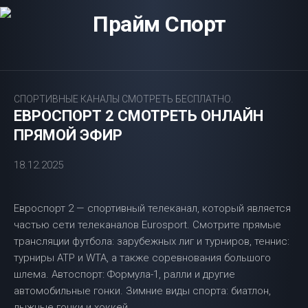
Перейти
к
содержанию
СПОРТИВНЫЕ КАНАЛЫ СМОТРЕТЬ БЕСПЛАТНО.
ЕВРОСПОРТ 2 СМОТРЕТЬ ОНЛАЙН
ПРЯМОЙ ЭФИР
18.12.2025
Евроспорт 2 — спортивный телеканал, который является
частью сети телеканалов Eurosport. Смотрите прямые
трансляции футбола: зарубежных лиг и турниров, теннис:
турниры ATP и WTA, а также соревнования большого
шлема. Автоспорт: Формула-1, ралли и другие
автомобильные гонки. Зимние виды спорта: биатлон,
лыжные гонки и хоккей.