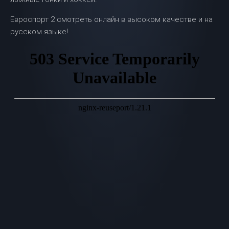
Евроспорт 2 смотреть онлайн в высоком качестве и на
русском языке!