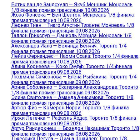
Ботик ван де Зандсхулп — Якуб Меншик: Монреаль
1/8 финала прямая трансляция 10.08.2026
Жоао Фонсека — Бен Шелтон: Монреаль 1/8 финала
прямая трансляция 10.08.2026
Лёрнер Тиен — Тиаго Агустин Тиранте: Монреаль 1/8
финала прямая трансляция 09.08.2026
Таллон Грикспур — Даниэль Мерида: Монреаль 1/8
финала прямая трансляция 09.08.2026
Александра Иала — Белинда Бенчич: Торонто 1/4
финала прямая трансляция 10.08.2026
Лейла Фернандес — Наоми Осака: Торонто 1/4 финала
прямая трансляция 10.08.2026
Алина Корнеева — Коко Гауфф: Торонто 1/4 финала
прямая трансляция 09.08.2026
Людмила Самсонова — Елена Рыбакина: Торонто 1/4
финала прямая трансляция 09.08.2026
Арина Соболенко — Екатерина Александрова: Торонто
1/8 финала прямая трансляция 09.08.2026
Элина Свитолина — Аманда Анисимова: Торонто 1/8
финала прямая трансляция 09.08.2026
Артюр Фис — Кэмерон Норри: Торонто 1/8 финала
прямая трансляция 09.08.2026
Иржи Легечка — Рафаэль Ходар: Торонто 1/8 финала
прямая трансляция 09.08.2026
Артур Риндеркнеш — Брэндон Накашима: Торонто 1/8
финала прямая трансляция 08.08.2026
Джессика Пегула — Диана Шнайдер: Торонто 1/8