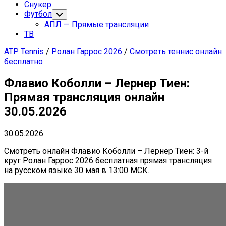
Снукер
Футбол
Переключатель
дочернего
АПЛ — Прямые трансляции
меню
ТВ
ATP Tennis
/
Ролан Гаррос 2026
/
Смотреть теннис онлайн
бесплатно
Флавио Коболли – Лернер Тиен:
Прямая трансляция онлайн
30.05.2026
30.05.2026
Смотреть онлайн Флавио Коболли – Лернер Тиен: 3-й
круг Ролан Гаррос 2026 бесплатная прямая трансляция
на русском языке 30 мая в 13:00 МСК.