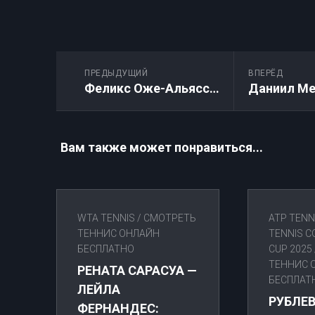
ПРЕДЫДУЩИЙ
ВПЕРЁД
Феликс Оже-Альяссим — Александр Шевченко: Прямая трансляция онлайн 29.06.2026
Вам также может понравиться...
WTA TENNIS
/
СМОТРЕТЬ
ATP TENN
ТЕННИС ОНЛАЙН
TENNIS C
БЕСПЛАТНО
CUP 2025
ТЕННИС 
РЕНАТА САРАСУА —
БЕСПЛАТ
ЛЕЙЛА
РУБЛЕВ
ФЕРНАНДЕС: