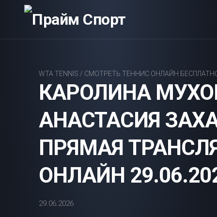
Перейти
к
содержанию
WTA TENNIS
/
СМОТРЕТЬ ТЕННИС ОНЛАЙН БЕСПЛАТН
КАРОЛИНА МУХО
АНАСТАСИЯ ЗАХА
ПРЯМАЯ ТРАНСЛ
ОНЛАЙН 29.06.20
29.06.2026