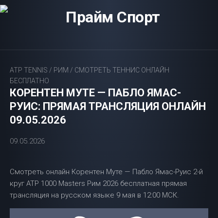
Перейти
к
содержанию
ATP TENNIS
/
РИМ
/
СМОТРЕТЬ ТЕННИС ОНЛАЙН
БЕСПЛАТНО
КОРЕНТЕН МУТЕ — ПАБЛО ЯМАС-
РУИС: ПРЯМАЯ ТРАНСЛЯЦИЯ ОНЛАЙН
09.05.2026
09.05.2026
Смотреть онлайн Корентен Муте — Пабло Ямас-Руис 2-й
круг ATP 1000 Masters Рим 2026 бесплатная прямая
трансляция на русском языке 9 мая в 12:00 МСК.