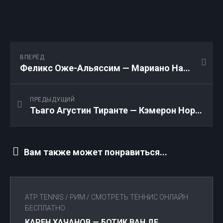
ВПЕРЁД
Феликс Оже-Альяссим — Мариано Навоне: Прямая трансляция онлайн 09.05.2026
ПРЕДЫДУЩИЙ
Тьаго Агустин Тиранте — Кэмерон Норри: Прямая трансляция онлайн 09.05.2026
Вам также может понравиться...
ATP TENNIS
/
РИМ
/
СМОТРЕТЬ ТЕННИС ОНЛАЙН
БЕСПЛАТНО
КАРЕН ХАЧАНОВ — БОТИК ВАН ДЕ