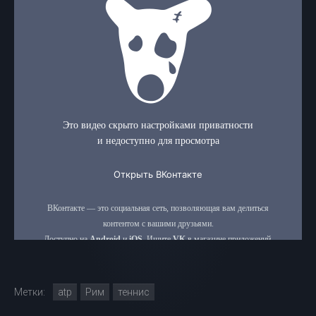
Метки:
atp
Рим
теннис