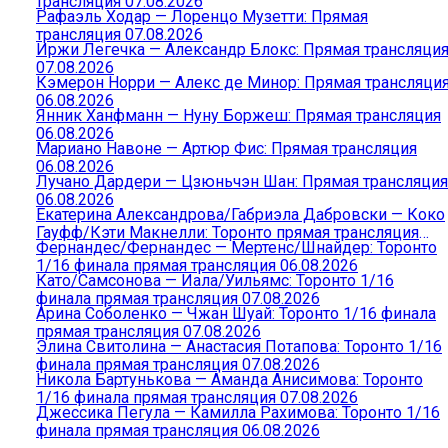
трансляция 07.08.2026
Рафаэль Ходар — Лоренцо Музетти: Прямая
трансляция 07.08.2026
Иржи Легечка — Александр Блокс: Прямая трансляци
07.08.2026
Кэмерон Норри — Алекс де Минор: Прямая трансляци
06.08.2026
Янник Ханфманн — Нуну Боржеш: Прямая трансляция
06.08.2026
Мариано Навоне — Артюр Фис: Прямая трансляция
06.08.2026
Лучано Дардери — Цзюньчэн Шан: Прямая трансляция
06.08.2026
Екатерина Александрова/Габриэла Дабровски — Коко
Гауфф/Кэти Макнелли: Торонто прямая трансляция
Фернандес/Фернандес — Мертенс/Шнайдер: Торонто
06.08.2026
1/16 финала прямая трансляция 06.08.2026
Като/Самсонова — Иала/Уильямс: Торонто 1/16
финала прямая трансляция 07.08.2026
Арина Соболенко — Чжан Шуай: Торонто 1/16 финала
прямая трансляция 07.08.2026
Элина Свитолина — Анастасия Потапова: Торонто 1/16
финала прямая трансляция 07.08.2026
Никола Бартунькова — Аманда Анисимова: Торонто
1/16 финала прямая трансляция 07.08.2026
Джессика Пегула — Камилла Рахимова: Торонто 1/16
финала прямая трансляция 06.08.2026