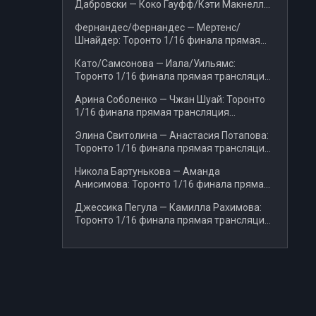
Дабровски — Коко Гауфф/Кэти Макнелли:
Торонто прямая трансляция 06.08.2026
Фернандес/Фернандес — Мертенс/
Шнайдер: Торонто 1/16 финала прямая
трансляция 06.08.2026
Като/Самсонова — Иала/Уильямс:
Торонто 1/16 финала прямая трансляция
07.08.2026
Арина Соболенко — Чжан Шуай: Торонто
1/16 финала прямая трансляция
07.08.2026
Элина Свитолина — Анастасия Потапова:
Торонто 1/16 финала прямая трансляция
07.08.2026
Никола Бартунькова — Аманда
Анисимова: Торонто 1/16 финала прямая
трансляция 07.08.2026
Джессика Пегула — Камилла Рахимова:
Торонто 1/16 финала прямая трансляция
06.08.2026