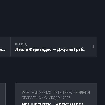
ВПЕРЁД
Арина Соболенко — Пейтон Стирнс: Прямая трансляция онлайн 23.04.2026
Лейла Фернандес — Джулия Грабер: Прямая трансляция онлайн 23.04.2026
WTA TENNIS
/
СМОТРЕТЬ ТЕННИС ОНЛАЙН
БЕСПЛАТНО
/
УИМБЛДОН 2026
ИГА ШВЕНТЕК — АЛЕКСАНДРА