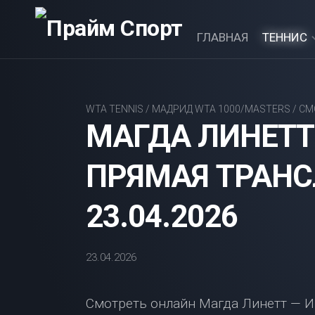
Перейти
к
ГЛАВНАЯ
ТЕННИС
содержанию
ATP
TENNIS
WTA TENNIS
/
МАДРИД WTA 1000/MASTERS
/
СМ
МАГДА ЛИНЕТТ
WTA
TENNIS
ПРЯМАЯ ТРАНС
НАШИ
23.04.2026
23.04.2026
Смотреть онлайн Магда Линетт — И