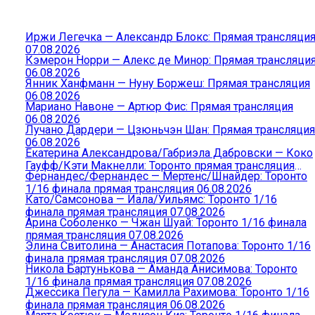
Иржи Легечка — Александр Блокс: Прямая трансляци
07.08.2026
Кэмерон Норри — Алекс де Минор: Прямая трансляци
06.08.2026
Янник Ханфманн — Нуну Боржеш: Прямая трансляция
06.08.2026
Мариано Навоне — Артюр Фис: Прямая трансляция
06.08.2026
Лучано Дардери — Цзюньчэн Шан: Прямая трансляция
06.08.2026
Екатерина Александрова/Габриэла Дабровски — Коко
Гауфф/Кэти Макнелли: Торонто прямая трансляция
Фернандес/Фернандес — Мертенс/Шнайдер: Торонто
06.08.2026
1/16 финала прямая трансляция 06.08.2026
Като/Самсонова — Иала/Уильямс: Торонто 1/16
финала прямая трансляция 07.08.2026
Арина Соболенко — Чжан Шуай: Торонто 1/16 финала
прямая трансляция 07.08.2026
Элина Свитолина — Анастасия Потапова: Торонто 1/16
финала прямая трансляция 07.08.2026
Никола Бартунькова — Аманда Анисимова: Торонто
1/16 финала прямая трансляция 07.08.2026
Джессика Пегула — Камилла Рахимова: Торонто 1/16
финала прямая трансляция 06.08.2026