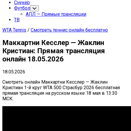
Снукер
Футбол
Переключатель
дочернего
АПЛ — Прямые трансляции
меню
ТВ
WTA Tennis
/
Смотреть теннис онлайн бесплатно
Маккартни Кесслер — Жаклин
Кристиан: Прямая трансляция
онлайн 18.05.2026
18.05.2026
Смотреть онлайн Маккартни Кесслер — Жаклин
Кристиан 1-й круг WTA 500 Страсбур 2026 бесплатная
прямая трансляция на русском языке 18 мая в 13:30
МСК.