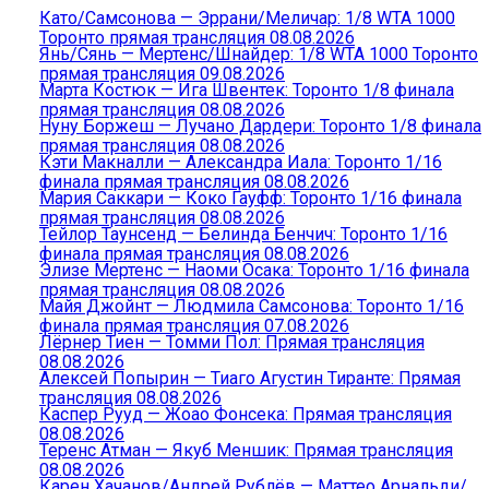
Като/Самсонова — Эррани/Меличар: 1/8 WTA 1000
Торонто прямая трансляция 08.08.2026
Янь/Сянь — Мертенс/Шнайдер: 1/8 WTA 1000 Торонто
прямая трансляция 09.08.2026
Марта Костюк — Ига Швентек: Торонто 1/8 финала
прямая трансляция 08.08.2026
Нуну Боржеш — Лучано Дардери: Торонто 1/8 финала
прямая трансляция 08.08.2026
Кэти Макналли — Александра Иала: Торонто 1/16
финала прямая трансляция 08.08.2026
Мария Саккари — Коко Гауфф: Торонто 1/16 финала
прямая трансляция 08.08.2026
Тейлор Таунсенд — Белинда Бенчич: Торонто 1/16
финала прямая трансляция 08.08.2026
Элизе Мертенс — Наоми Осака: Торонто 1/16 финала
прямая трансляция 08.08.2026
Майя Джойнт — Людмила Самсонова: Торонто 1/16
финала прямая трансляция 07.08.2026
Лёрнер Тиен — Томми Пол: Прямая трансляция
08.08.2026
Алексей Попырин — Тиаго Агустин Тиранте: Прямая
трансляция 08.08.2026
Каспер Рууд — Жоао Фонсека: Прямая трансляция
08.08.2026
Теренс Атман — Якуб Меншик: Прямая трансляция
08.08.2026
Карен Хачанов/Андрей Рублёв — Маттео Арнальди/