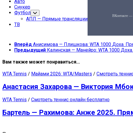
страница
Авто
Снукер
Футбол
Переключатель
дочернего
АПЛ — Прямые трансляции
меню
ТВ
Вперёд
Анисимова — Плишкова: WTA 1000 Доха. Пря
Предыдущий
Калинская — Манейро: WTA 1000 Доха.
Вам также может понравиться...
WTA Tennis
/
Майами 2026: WTA/Masters
/
Смотреть тенни
Анастасия Захарова — Виктория Мбок
WTA Tennis
/
Смотреть теннис онлайн бесплатно
Бартель — Рахимова: Анже 2025. Пря