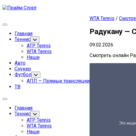
Перейти
к
WTA Tennis
/
Смотре
содержанию
Развернуть
Радукану — С
меню
Главная
Родительская
Теннис
Переключатель
дочернего
09.02.2026
текущая
ATP Tennis
меню
страница
Родительская
WTA Tennis
Смотреть онлайн Ра
текущая
Наши
страница
Авто
Снукер
Футбол
Переключатель
дочернего
АПЛ — Прямые трансляции
меню
ТВ
Развернуть
меню
Главная
Родительская
Теннис
Переключатель
дочернего
текущая
ATP Tennis
меню
страница
Родительская
WTA Tennis
текущая
Наши