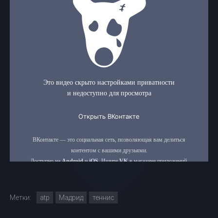
Метки:
atp
Мадрид
теннис