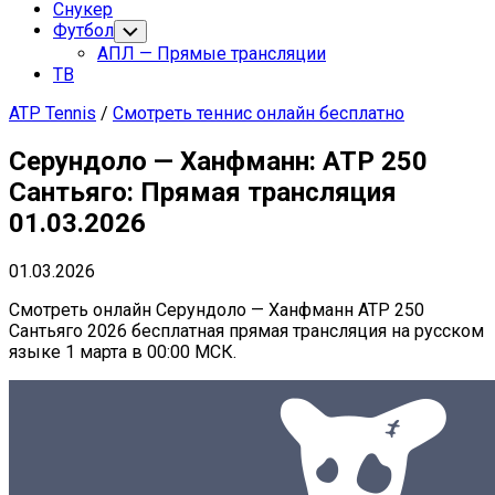
Снукер
Футбол
Переключатель
дочернего
АПЛ — Прямые трансляции
меню
ТВ
ATP Tennis
/
Смотреть теннис онлайн бесплатно
Серундоло — Ханфманн: ATP 250
Сантьяго: Прямая трансляция
01.03.2026
01.03.2026
Смотреть онлайн Серундоло — Ханфманн ATP 250
Сантьяго 2026 бесплатная прямая трансляция на русском
языке 1 марта в 00:00 МСК.