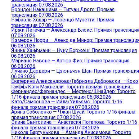
трансляция 07.08.2026
Брэндон Накашима — Титуан Дроге: Прямая
трансляция 07.08.2026
Рафаэль Ходар — Лоренцо Музетти: Прямая
трансляция 07.08.2026
Иржи Легечка — Александр Блокс: Прямая трансляци
07.08.2026
Кэмерон Норри — Алекс де Минор: Прямая трансляци
06.08.2026
Янник Ханфманн — Нуну Боржеш: Прямая трансляция
06.08.2026
Мариано Навоне — Артюр Фис: Прямая трансляция
06.08.2026
Лучано Дардери — Цзюньчэн Шан: Прямая трансляция
06.08.2026
Екатерина Александрова/Габриэла Дабровски — Коко
Гауфф/Кэти Макнелли: Торонто прямая трансляция
Фернандес/Фернандес — Мертенс/Шнайдер: Торонто
06.08.2026
1/16 финала прямая трансляция 06.08.2026
Като/Самсонова — Иала/Уильямс: Торонто 1/16
финала прямая трансляция 07.08.2026
Арина Соболенко — Чжан Шуай: Торонто 1/16 финала
прямая трансляция 07.08.2026
Элина Свитолина — Анастасия Потапова: Торонто 1/16
финала прямая трансляция 07.08.2026
Никола Бартунькова — Аманда Анисимова: Торонто
1/16 финала прямая трансляция 07.08.2026