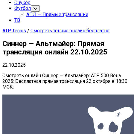
Снукер
Футбол
Переключатель
дочернего
АПЛ — Прямые трансляции
меню
ТВ
ATP Tennis
/
Смотреть теннис онлайн бесплатно
Синнер — Альтмайер: Прямая
трансляция онлайн 22.10.2025
22.10.2025
Смотреть онлайн Синнер — Альтмайер: ATP 500 Вена
2025: Бесплатная прямая трансляция 22 октября в 18:30
МСК.