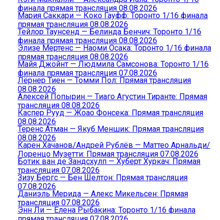
финала прямая трансляция 08.08.2026
Мария Саккари — Коко Гауфф: Торонто 1/16 финала
прямая трансляция 08.08.2026
Тейлор Таунсенд — Белинда Бенчич: Торонто 1/16
финала прямая трансляция 08.08.2026
Элизе Мертенс — Наоми Осака: Торонто 1/16 финала
прямая трансляция 08.08.2026
Майя Джойнт — Людмила Самсонова: Торонто 1/16
финала прямая трансляция 07.08.2026
Лёрнер Тиен — Томми Пол: Прямая трансляция
08.08.2026
Алексей Попырин — Тиаго Агустин Тиранте: Прямая
трансляция 08.08.2026
Каспер Рууд — Жоао Фонсека: Прямая трансляция
08.08.2026
Теренс Атман — Якуб Меншик: Прямая трансляция
08.08.2026
Карен Хачанов/Андрей Рублёв — Маттео Арнальди/
Лоренцо Музетти: Прямая трансляция 07.08.2026
Ботик ван де Зандсхулп — Хуберт Хуркач: Прямая
трансляция 07.08.2026
Зизу Бергс — Бен Шелтон: Прямая трансляция
07.08.2026
Даниэль Мерида — Алекс Микельсен: Прямая
трансляция 07.08.2026
Энн Ли — Елена Рыбакина: Торонто 1/16 финала
прямая трансляция 07.08.2026