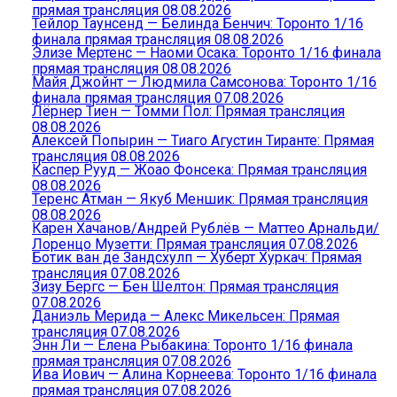
прямая трансляция 08.08.2026
Тейлор Таунсенд — Белинда Бенчич: Торонто 1/16
финала прямая трансляция 08.08.2026
Элизе Мертенс — Наоми Осака: Торонто 1/16 финала
прямая трансляция 08.08.2026
Майя Джойнт — Людмила Самсонова: Торонто 1/16
финала прямая трансляция 07.08.2026
Лёрнер Тиен — Томми Пол: Прямая трансляция
08.08.2026
Алексей Попырин — Тиаго Агустин Тиранте: Прямая
трансляция 08.08.2026
Каспер Рууд — Жоао Фонсека: Прямая трансляция
08.08.2026
Теренс Атман — Якуб Меншик: Прямая трансляция
08.08.2026
Карен Хачанов/Андрей Рублёв — Маттео Арнальди/
Лоренцо Музетти: Прямая трансляция 07.08.2026
Ботик ван де Зандсхулп — Хуберт Хуркач: Прямая
трансляция 07.08.2026
Зизу Бергс — Бен Шелтон: Прямая трансляция
07.08.2026
Даниэль Мерида — Алекс Микельсен: Прямая
трансляция 07.08.2026
Энн Ли — Елена Рыбакина: Торонто 1/16 финала
прямая трансляция 07.08.2026
Ива Йович — Алина Корнеева: Торонто 1/16 финала
прямая трансляция 07.08.2026