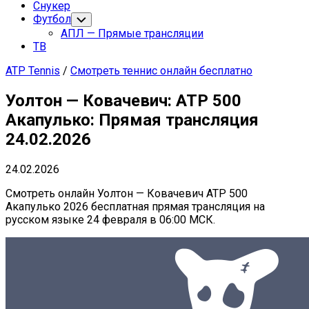
Снукер
Футбол
Переключатель
дочернего
АПЛ — Прямые трансляции
меню
ТВ
ATP Tennis
/
Смотреть теннис онлайн бесплатно
Уолтон — Ковачевич: ATP 500
Акапулько: Прямая трансляция
24.02.2026
24.02.2026
Смотреть онлайн Уолтон — Ковачевич ATP 500
Акапулько 2026 бесплатная прямая трансляция на
русском языке 24 февраля в 06:00 МСК.