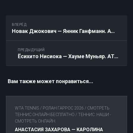
ВПЕРЁД
Новак Джокович — Янник Ганфманн. ATP 1000 Шанхай. Прямая трансляция
ПРЕДЫДУЩИЙ
Ёсихито Нисиока — Хауме Муньяр. ATP 1000 Шанхай. Прямая трансляция
Вам также может понравиться...
WTA TENNIS
/
РОЛАН ГАРРОС 2026
/
СМОТРЕТЬ
ТЕННИС ОНЛАЙН БЕСПЛАТНО
/
ТЕННИС. НАШИ -
СМОТРЕТЬ ОНЛАЙН.
АНАСТАСИЯ ЗАХАРОВА — КАРОЛИНА