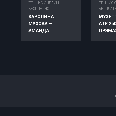
ТЕННИС ОНЛАЙН
ТЕННИС 
БЕСПЛАТНО
БЕСПЛАТ
КАРОЛИНА
МУЗЕТТ
МУХОВА —
ATP 25
АМАНДА
ПРЯМА
АНИСИМОВА.
ТРАНС
ПЕКИН-2025.
09.01.2
ПРЯМАЯ
ТРАНСЛЯЦИЯ.
П