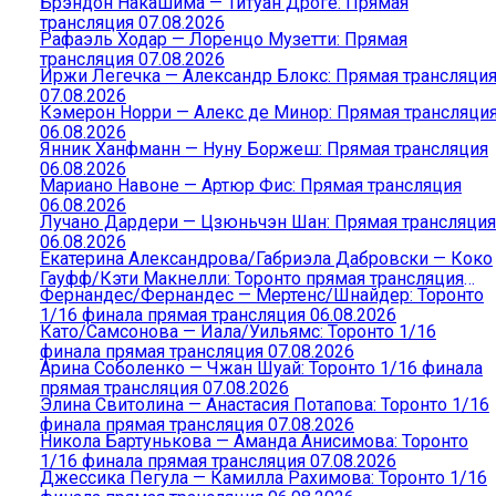
Брэндон Накашима — Титуан Дроге: Прямая
трансляция 07.08.2026
Рафаэль Ходар — Лоренцо Музетти: Прямая
трансляция 07.08.2026
Иржи Легечка — Александр Блокс: Прямая трансляци
07.08.2026
Кэмерон Норри — Алекс де Минор: Прямая трансляци
06.08.2026
Янник Ханфманн — Нуну Боржеш: Прямая трансляция
06.08.2026
Мариано Навоне — Артюр Фис: Прямая трансляция
06.08.2026
Лучано Дардери — Цзюньчэн Шан: Прямая трансляция
06.08.2026
Екатерина Александрова/Габриэла Дабровски — Коко
Гауфф/Кэти Макнелли: Торонто прямая трансляция
Фернандес/Фернандес — Мертенс/Шнайдер: Торонто
06.08.2026
1/16 финала прямая трансляция 06.08.2026
Като/Самсонова — Иала/Уильямс: Торонто 1/16
финала прямая трансляция 07.08.2026
Арина Соболенко — Чжан Шуай: Торонто 1/16 финала
прямая трансляция 07.08.2026
Элина Свитолина — Анастасия Потапова: Торонто 1/16
финала прямая трансляция 07.08.2026
Никола Бартунькова — Аманда Анисимова: Торонто
1/16 финала прямая трансляция 07.08.2026
Джессика Пегула — Камилла Рахимова: Торонто 1/16