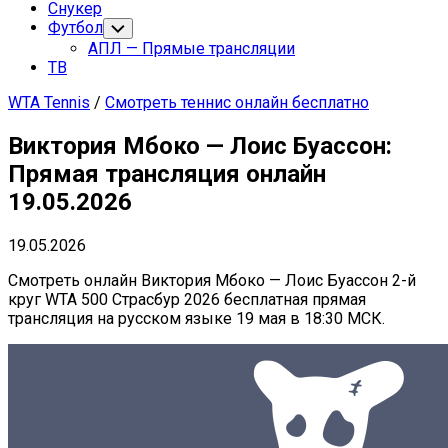
Снукер
Футбол
Переключатель
дочернего
АПЛ — Прямые трансляции
меню
ТВ
WTA Tennis
/
Смотреть теннис онлайн бесплатно
Виктория Мбоко — Лоис Буассон:
Прямая трансляция онлайн
19.05.2026
19.05.2026
Смотреть онлайн Виктория Мбоко — Лоис Буассон 2-й
круг WTA 500 Страсбур 2026 бесплатная прямая
трансляция на русском языке 19 мая в 18:30 МСК.