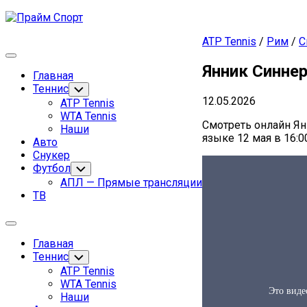
Перейти
к
ATP Tennis
/
Рим
/
С
содержанию
Развернуть
Янник Синнер
меню
Главная
Родительская
Теннис
Переключатель
дочернего
12.05.2026
текущая
Родительская
ATP Tennis
меню
страница
текущая
WTA Tennis
Смотреть онлайн Ян
страница
Наши
языке 12 мая в 16:0
Авто
Снукер
Футбол
Переключатель
дочернего
АПЛ — Прямые трансляции
меню
ТВ
Развернуть
меню
Главная
Родительская
Теннис
Переключатель
дочернего
текущая
Родительская
ATP Tennis
меню
страница
текущая
WTA Tennis
страница
Наши