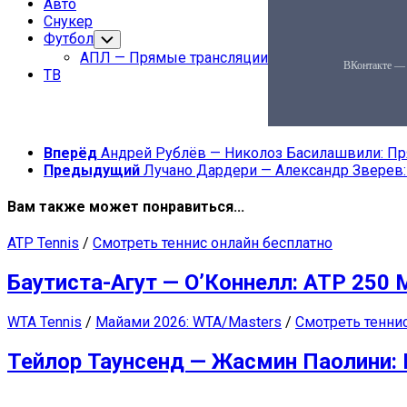
Авто
Снукер
Футбол
Переключатель
дочернего
АПЛ — Прямые трансляции
меню
ТВ
Вперёд
Андрей Рублёв — Николоз Басилашвили: Пря
Предыдущий
Лучано Дардери — Александр Зверев: 
Вам также может понравиться...
ATP Tennis
/
Смотреть теннис онлайн бесплатно
Баутиста-Агут — О’Коннелл: ATP 250 
WTA Tennis
/
Майами 2026: WTA/Masters
/
Смотреть тенни
Тейлор Таунсенд — Жасмин Паолини: 