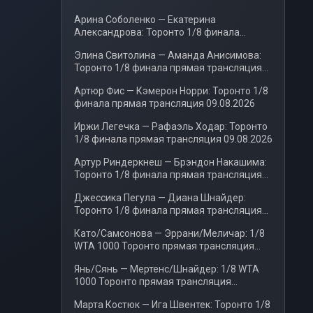
Арина Соболенко — Екатерина
Александрова: Торонто 1/8 финала
прямая трансляция 09.08.2026
Элина Свитолина — Аманда Анисимова:
Торонто 1/8 финала прямая трансляция
09.08.2026
Артюр Фис — Кэмерон Норри: Торонто 1/8
финала прямая трансляция 09.08.2026
Иржи Легечка — Рафаэль Ходар: Торонто
1/8 финала прямая трансляция 09.08.2026
Артур Риндеркнеш — Брэндон Накашима:
Торонто 1/8 финала прямая трансляция
08.08.2026
Джессика Пегула — Диана Шнайдер:
Торонто 1/8 финала прямая трансляция
08.08.2026
Като/Самсонова — Эррани/Меличар: 1/8
WTA 1000 Торонто прямая трансляция
08.08.2026
Янь/Сянь — Мертенс/Шнайдер: 1/8 WTA
1000 Торонто прямая трансляция
09.08.2026
Марта Костюк — Ига Швентек: Торонто 1/8