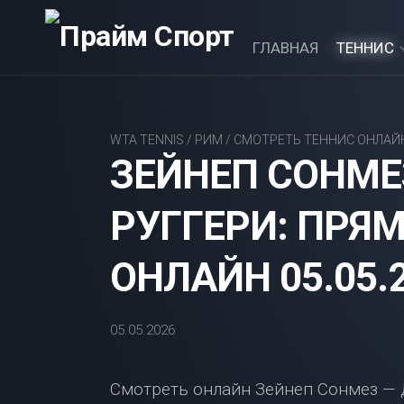
Перейти
к
ГЛАВНАЯ
ТЕННИС
содержанию
ATP
TENNIS
WTA TENNIS
/
РИМ
/
СМОТРЕТЬ ТЕННИС ОНЛАЙ
ЗЕЙНЕП СОНМ
WTA
TENNIS
РУГГЕРИ: ПРЯ
НАШИ
ОНЛАЙН 05.05.
05.05.2026
Смотреть онлайн Зейнеп Сонмез — 