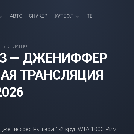
АВТО
СНУКЕР
ФУТБОЛ
ТВ
АПЛ
—
Н БЕСПЛАТНО
ПРЯМЫЕ
ЕЗ — ДЖЕНИФФЕР
ТРАНСЛЯЦИИ
МАЯ ТРАНСЛЯЦИЯ
2026
Джениффер Руггери 1-й круг WTA 1000 Рим