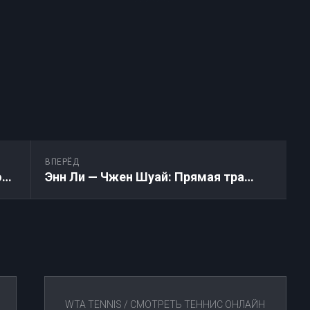
ВПЕРЁД
Мартина Тревисан — Талия Гибсон: Прямая трансляция онлайн 05.05.2026
Энн Ли — Чжен Шуай: Прямая трансляция онлайн 05.05.2026
WTA TENNIS
/
СМОТРЕТЬ ТЕННИС ОНЛАЙН