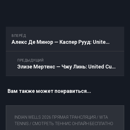
ВПЕРЁД
Алекс Де Минор — Каспер Рууд: United Cup. Прямая трансляция. 03.01.2026
ПРЕДЫДУЩИЙ
Элизе Мертенс — Чжу Линь: United Cup. Прямая трансляция. 03.01.2026
Вам также может понравиться...
INDIAN WELLS 2026 ПРЯМАЯ ТРАНСЛЯЦИЯ
/
WTA
TENNIS
/
СМОТРЕТЬ ТЕННИС ОНЛАЙН БЕСПЛАТНО