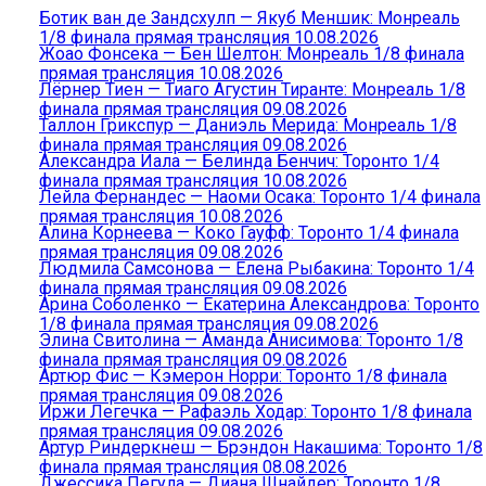
Ботик ван де Зандсхулп — Якуб Меншик: Монреаль
1/8 финала прямая трансляция 10.08.2026
Жоао Фонсека — Бен Шелтон: Монреаль 1/8 финала
прямая трансляция 10.08.2026
Лёрнер Тиен — Тиаго Агустин Тиранте: Монреаль 1/8
финала прямая трансляция 09.08.2026
Таллон Грикспур — Даниэль Мерида: Монреаль 1/8
финала прямая трансляция 09.08.2026
Александра Иала — Белинда Бенчич: Торонто 1/4
финала прямая трансляция 10.08.2026
Лейла Фернандес — Наоми Осака: Торонто 1/4 финала
прямая трансляция 10.08.2026
Алина Корнеева — Коко Гауфф: Торонто 1/4 финала
прямая трансляция 09.08.2026
Людмила Самсонова — Елена Рыбакина: Торонто 1/4
финала прямая трансляция 09.08.2026
Арина Соболенко — Екатерина Александрова: Торонто
1/8 финала прямая трансляция 09.08.2026
Элина Свитолина — Аманда Анисимова: Торонто 1/8
финала прямая трансляция 09.08.2026
Артюр Фис — Кэмерон Норри: Торонто 1/8 финала
прямая трансляция 09.08.2026
Иржи Легечка — Рафаэль Ходар: Торонто 1/8 финала
прямая трансляция 09.08.2026
Артур Риндеркнеш — Брэндон Накашима: Торонто 1/8
финала прямая трансляция 08.08.2026
Джессика Пегула — Диана Шнайдер: Торонто 1/8