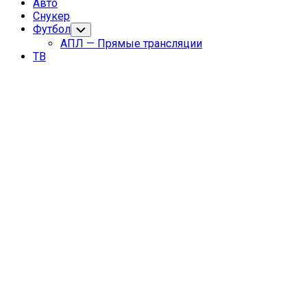
Авто
Снукер
Футбол
Переключатель
дочернего
АПЛ — Прямые трансляции
меню
ТВ