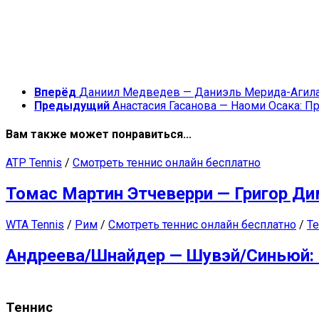
Вперёд
Даниил Медведев — Даниэль Мерида-Агилар
Предыдущий
Анастасия Гасанова — Наоми Осака: Пр
Вам также может понравиться...
ATP Tennis
/
Смотреть теннис онлайн бесплатно
Томас Мартин Этчеверри — Григор Ди
WTA Tennis
/
Рим
/
Смотреть теннис онлайн бесплатно
/
Те
Андреева/Шнайдер — Шувэй/Синьюй: 
Теннис