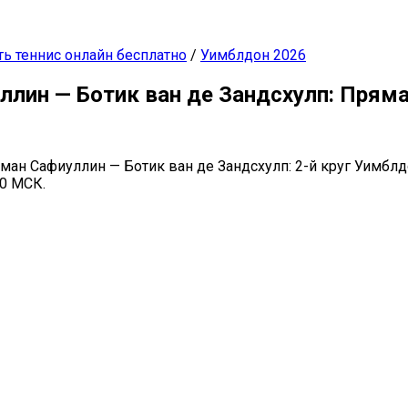
ь теннис онлайн бесплатно
/
Уимблдон 2026
лин — Ботик ван де Зандсхулп: Пряма
ман Сафиуллин — Ботик ван де Зандсхулп: 2-й круг Уимблд
30 МСК.