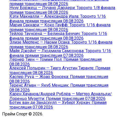
прямая трансляция 08.08.2026
Нуну Боржеш — Лучано Дардери: Торонто 1/8 финала
прямая трансляция 08.08.2026
Кэти Макналли — Александра Иала: Торонто 1/16
финала прямая трансляция 08.08.2026
Мария Саккари — Коко Гауфф: Торонто 1/16 финала
прямая трансляция 08.08.2026
Тейлор Таунсенд — Белинда Бенчич: Торонто 1/16
финала прямая трансляция 08.08.2026
Элизе Мертенс — Наоми Осака: Торонто 1/16 финала
прямая трансляция 08.08.2026
Майя Джойнт — Людмила Самсонова: Торонто 1/16
финала прямая трансляция 07.08.2026
Лёрнер Тиен — Томми Пол: Прямая трансляция
08.08.2026
Алексей Попырин — Тиаго Агустин Тиранте: Прямая
трансляция 08.08.2026
Каспер Рууд — Жоао Фонсека: Прямая трансляция
08.08.2026
Теренс Атман — Якуб Меншик: Прямая трансляция
08.08.2026
Карен Хачанов/Андрей Рублёв — Маттео Арнальди/
Лоренцо Музетти: Прямая трансляция 07.08.2026
Ботик ван де Зандсхулп — Хуберт Хуркач: Прямая
трансляция 07.08.2026
Прайм Спорт © 2026.