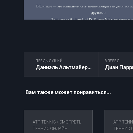
ПРЕДЫДУЩИЙ
ВПЕРЁД
Даниэль Альтмайер — Бен Шелтон: Прямая трансляция 19.05.2026
Вам также может понравиться...
ATP TENNIS
/
СМОТРЕТЬ
ATP TENN
ТЕННИС ОНЛАЙН
ТЕННИС 