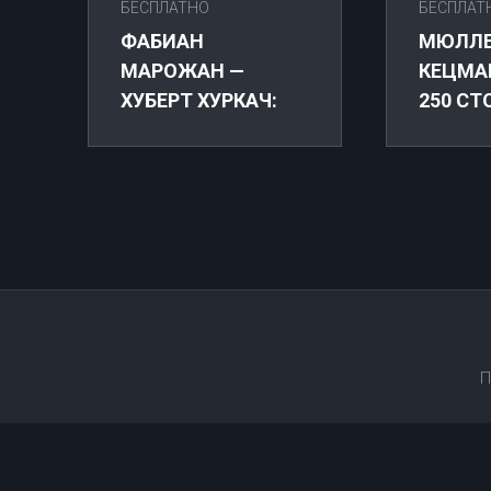
БЕСПЛАТНО
БЕСПЛАТ
ФАБИАН
МЮЛЛЕ
МАРОЖАН —
КЕЦМА
ХУБЕРТ ХУРКАЧ:
250 С
ПРЯМАЯ
2025. 
ТРАНСЛЯЦИЯ
ТРАНС
ОНЛАЙН 08.04.2026
П