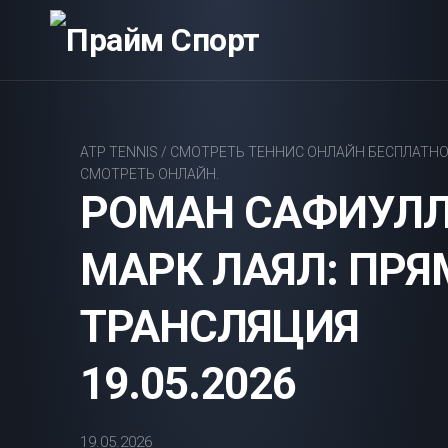
Перейти
к
содержанию
ATP TENNIS
/
СМОТРЕТЬ ТЕННИС ОНЛАЙН БЕСПЛАТН
СМОТРЕТЬ ОНЛАЙН.
РОМАН САФИУЛЛ
МАРК ЛАЯЛ: ПРЯ
ТРАНСЛЯЦИЯ
19.05.2026
19.05.2026