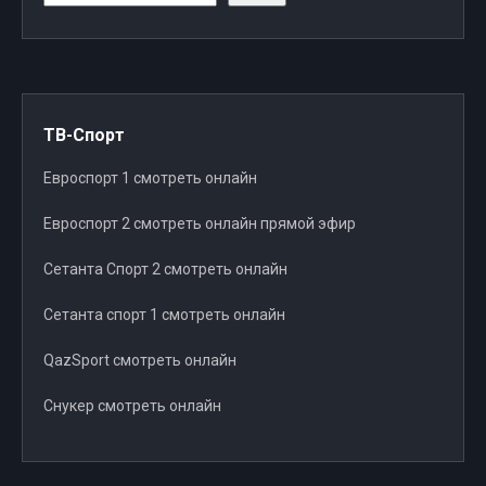
ТВ-Спорт
Евроспорт 1 смотреть онлайн
Евроспорт 2 смотреть онлайн прямой эфир
Сетанта Спорт 2 смотреть онлайн
Сетанта спорт 1 смотреть онлайн
QazSport смотреть онлайн
Снукер смотреть онлайн