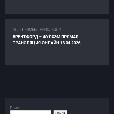
АПЛ - ПРЯМЫЕ ТРАНСЛЯЦИИ
БРЕНТФОРД – ФУЛХЭМ ПРЯМАЯ
ТРАНСЛЯЦИЯ ОНЛАЙН 18.04.2026
Поиск
Поиск