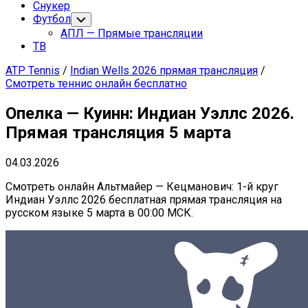
Снукер
Футбол
Переключатель
дочернего
АПЛ — Прямые трансляции
меню
ТВ
ATP Tennis
/
Indian Wells 2026 прямая трансляция
/
Смотреть теннис онлайн бесплатно
Опелка — Куинн: Индиан Уэллс 2026.
Прямая трансляция 5 марта
04.03.2026
Смотреть онлайн Альтмайер — Кецманович: 1-й круг
Индиан Уэллс 2026 бесплатная прямая трансляция на
русском языке 5 марта в 00:00 МСК.