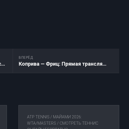
ВПЕРЁД
Дакворт — Синнер: Прямая трансляция Australian Open 22.01.2026
Коприва — Фриц: Прямая трансляция Australian Open 22.01.2026
ATP TENNIS
/
МАЙАМИ 2026:
WTA/MASTERS
/
СМОТРЕТЬ ТЕННИС