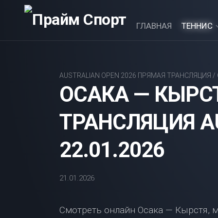
Перейти
к
ГЛАВНАЯ
ТЕННИС
содержанию
ATP
TENNIS
AUSTRALIAN OPEN 2026 ПРЯМАЯ ТРАНСЛЯЦИЯ
/
ОСАКА — КЫРС
WTA
TENNIS
ТРАНСЛЯЦИЯ A
НАШИ
22.01.2026
21.01.2026
Смотреть онлайн Осака — Кырстя, мат