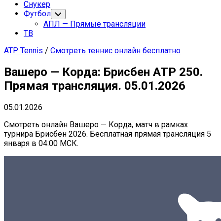
Снукер
Футбол
Переключатель
дочернего
АПЛ — Прямые трансляции
меню
ТВ
ATP Tennis
/
Смотреть теннис онлайн бесплатно
Вашеро — Корда: Брисбен ATP 250.
Прямая трансляция. 05.01.2026
05.01.2026
Смотреть онлайн Вашеро — Корда, матч в рамках
турнира Брисбен 2026. Бесплатная прямая трансляция 5
января в 04:00 МСК.